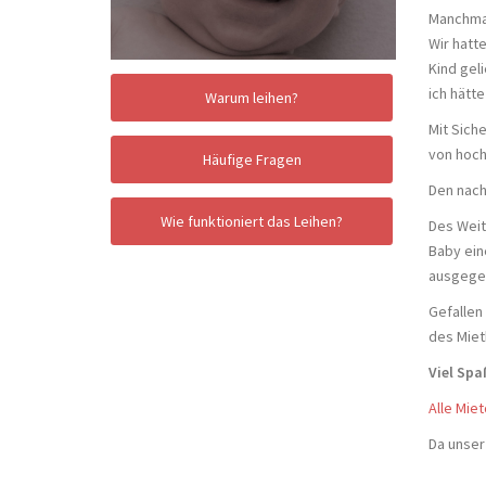
Manchmal
Wir hatt
Kind gel
ich hätte
Warum leihen?
Mit Sich
von hoch
Häufige Fragen
Den nach
Wie funktioniert das Leihen?
Des Weit
Baby ein
ausgegeb
Gefallen
des Miet
Viel Spa
Alle Mie
Da unser