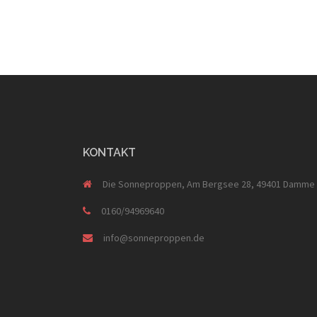
KONTAKT
Die Sonneproppen, Am Bergsee 28, 49401 Damme
0160/94969640
info@sonneproppen.de