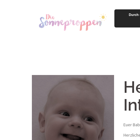
Springe
zum
Durch 
Inhalt
He
In
Euer Bab
Herzlich