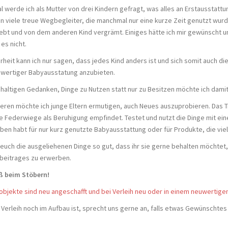
 werde ich als Mutter von drei Kindern gefragt, was alles an Erstausstatt
en viele treue Wegbegleiter, die manchmal nur eine kurze Zeit genutzt wur
iebt und von dem anderen Kind vergrämt. Einiges hätte ich mir gewünscht u
 es nicht.
erheit kann ich nur sagen, dass jedes Kind anders ist und sich somit auch di
wertiger Babyausstatung anzubieten.
haltigen Gedanken, Dinge zu Nutzen statt nur zu Besitzen möchte ich damit
eren möchte ich junge Eltern ermutigen, auch Neues auszuprobieren. Das T
e Federwiege als Beruhigung empfindet. Testet und nutzt die Dinge mit e
en habt für nur kurz genutzte Babyausstattung oder für Produkte, die viel
 euch die ausgeliehenen Dinge so gut, dass ihr sie gerne behalten möchtet,
beitrages zu erwerben.
ß beim Stöbern!
tobjekte sind neu angeschafft und bei Verleih neu oder in einem neuwertige
 Verleih noch im Aufbau ist, sprecht uns gerne an, falls etwas Gewünschtes